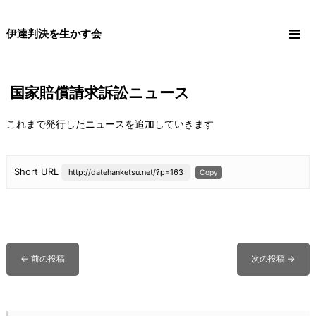
コ
伊達判決を生かす会
ン
テ
ン
ツ
国家賠償請求訴訟ニュース
に
ス
これまで発行したニュースを追加していきます
キ
ッ
プ
Short URL
http://datehanketsu.net/?p=163
Copy
←
前の投稿
次の投稿
→